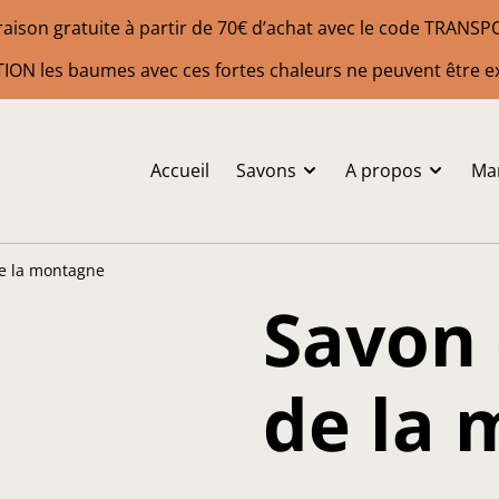
raison gratuite à partir de 70€ d’achat avec le code TRANS
ION les baumes avec ces fortes chaleurs ne peuvent être e
Accueil
Savons
A propos
Ma
de la montagne
Savon 
de la