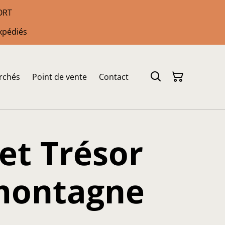
PORT
xpédiés
rchés
Point de vente
Contact
et Trésor
 montagne