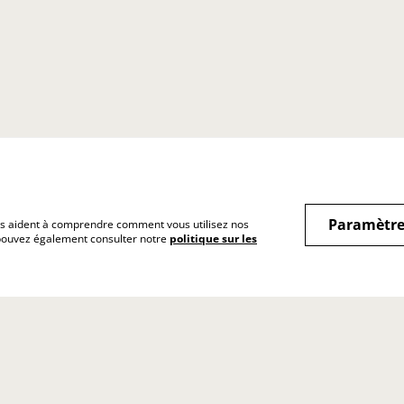
Paramètre
 nous aident à comprendre comment vous utilisez nos
 pouvez également consulter notre
politique sur les
itions générales
Politique de
Politique de coo
confidentialité