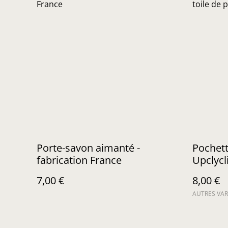
Porte-savon aimanté -
Pochett
fabrication France
Upclycl
7,00 €
8,00 €
AUTRES VAR