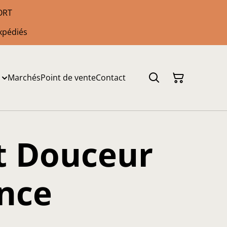
PORT
xpédiés
Marchés
Point de vente
Contact
t Douceur
nce