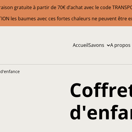
raison gratuite à partir de 70€ d’achat avec le code TRANS
ION les baumes avec ces fortes chaleurs ne peuvent être e
Accueil
Savons
A propos
 d'enfance
Coffre
d'enfa