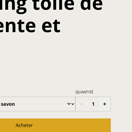
ing toile de
nte et
QUANTITÉ
Acheter