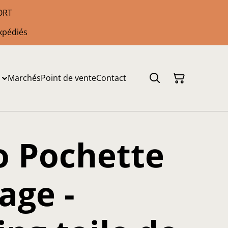
PORT
xpédiés
Marchés
Point de vente
Contact
o Pochette
age -