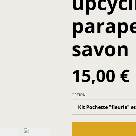
upcycl
parape
savon
15,00 €
OPTION