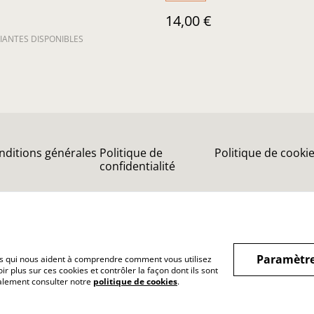
14,00 €
IANTES DISPONIBLES
nditions générales
Politique de
Politique de cooki
confidentialité
Paramètre
hiers qui nous aident à comprendre comment vous utilisez
r plus sur ces cookies et contrôler la façon dont ils sont
le et cosmétiques naturelles au coeur des
galement consulter notre
politique de cookies
.