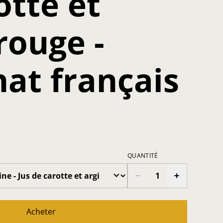
otte et
rouge -
nat français
QUANTITÉ
Acheter