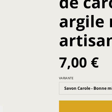
de car
argile 
artisa
7,00 €
VARIANTE