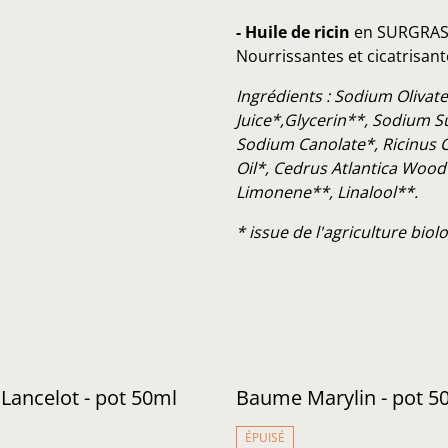
- Huile de ricin
en SURGRAS 
Nourrissantes et cicatrisant
Ingrédients : Sodium Olivat
Juice*,Glycerin**, Sodium 
Sodium Canolate*, Ricinus C
Oil*, Cedrus Atlantica Wood Oi
Limonene**, Linalool**.
* issue de l'agriculture bio
ancelot - pot 50ml
Baume Marylin - pot 5
ÉPUISÉ