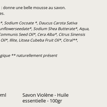
: donne une belle mousse au savon.
es.
e*, Sodium Cocoate *, Daucus Carota Sativa
Sunflowerseedate*, Sodium Shea Butterate*, Aqua,
ommunis Seed Oil*, Cera Alba*, Citrus Sinensis
l*, Illite, Litsea Cubeba Fruit Oil*, Citral**,
logique ** naturellement présent
0ml
Savon Violène - Huile
essentielle - 100gr