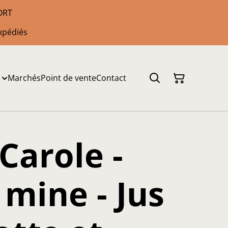
PORT
xpédiés
Marchés
Point de vente
Contact
s
Carole -
mine - Jus