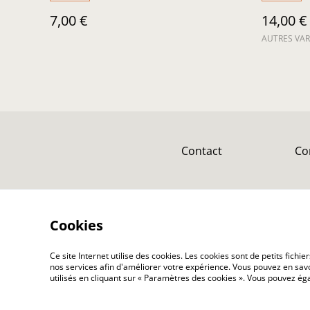
7,00 €
14,00 €
AUTRES VAR
Contact
Co
Cookies
Ce site Internet utilise des cookies. Les cookies sont de petits fic
nos services afin d'améliorer votre expérience. Vous pouvez en savoi
C Cosm'Etik & cie - Savonnerie Artisana
utilisés en cliquant sur « Paramètres des cookies ». Vous pouvez é
©
2026
Alpes