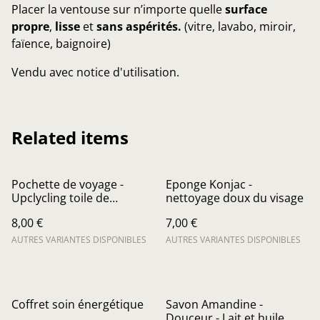
Placer la ventouse sur n’importe quelle
surface
propre
,
lisse
et
sans aspérités.
(vitre, lavabo, miroir,
faïence, baignoire)
Vendu avec notice d'utilisation.
Related items
Pochette de voyage -
Eponge Konjac -
Upclycling toile de
nettoyage doux du visage
parapente
8,00 €
7,00 €
AUTRES VARIANTES DISPONIBLES
AUTRES VARIANTES DISPONIBLES
Coffret soin énergétique
Savon Amandine -
Douceur - Lait et huile