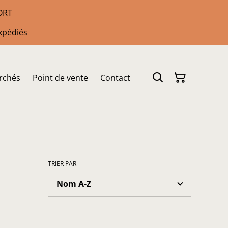
PORT
xpédiés
rchés
Point de vente
Contact
TRIER PAR