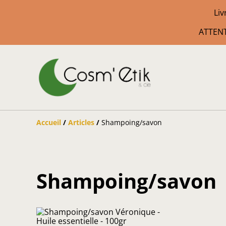
Liv
ATTENT
Accueil
/
Articles
/
Shampoing/savon
Shampoing/savon