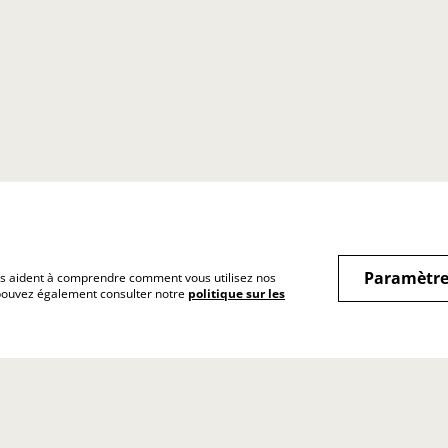
Paramètre
 nous aident à comprendre comment vous utilisez nos
 pouvez également consulter notre
politique sur les
itions générales
Politique de
Politique de coo
confidentialité