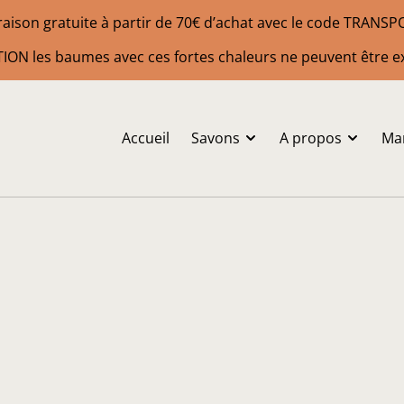
raison gratuite à partir de 70€ d’achat avec le code TRANS
ION les baumes avec ces fortes chaleurs ne peuvent être e
Accueil
Savons
A propos
Ma