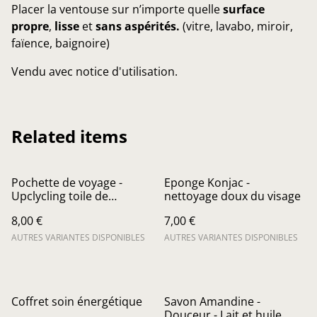
Placer la ventouse sur n’importe quelle
surface
propre
,
lisse
et
sans aspérités.
(vitre, lavabo, miroir,
faïence, baignoire)
Vendu avec notice d'utilisation.
Related items
Pochette de voyage -
Eponge Konjac -
Upclycling toile de
nettoyage doux du visage
parapente
8,00 €
7,00 €
AUTRES VARIANTES DISPONIBLES
AUTRES VARIANTES DISPONIBLES
Coffret soin énergétique
Savon Amandine -
Douceur - Lait et huile