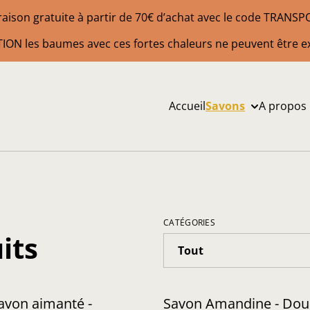
raison gratuite à partir de 70€ d’achat avec le code TRANS
ION les baumes avec ces fortes chaleurs ne peuvent être e
Accueil
Savons
A propos
CATÉGORIES
its
avon aimanté -
Savon Amandine - Dou