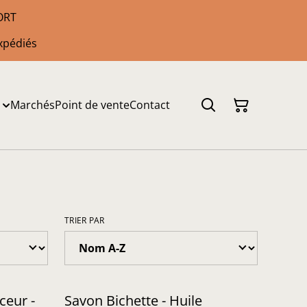
PORT
xpédiés
Marchés
Point de vente
Contact
TRIER PAR
ceur -
Savon Bichette - Huile