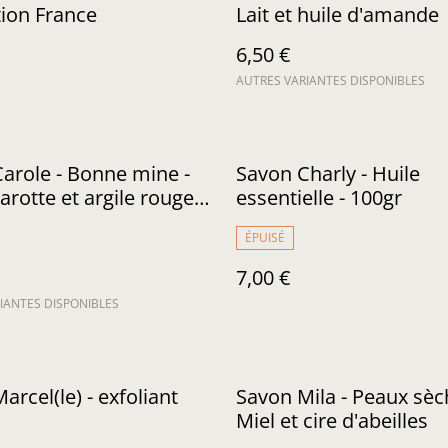
tion France
Lait et huile d'amande
6,50 €
AUTRES VARIANTES DISPONIBLES
arole - Bonne mine -
Savon Charly - Huile
arotte et argile rouge -
essentielle - 100gr
at français
ÉPUISÉ
7,00 €
IANTES DISPONIBLES
arcel(le) - exfoliant
Savon Mila - Peaux sèc
Miel et cire d'abeilles