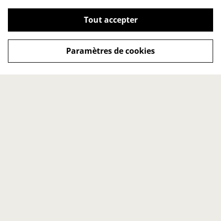
Tout accepter
Paramètres de cookies
Contact
Conditions générales
Politique de
Politique de cookies
confidentialité
Point de vente
Accueil